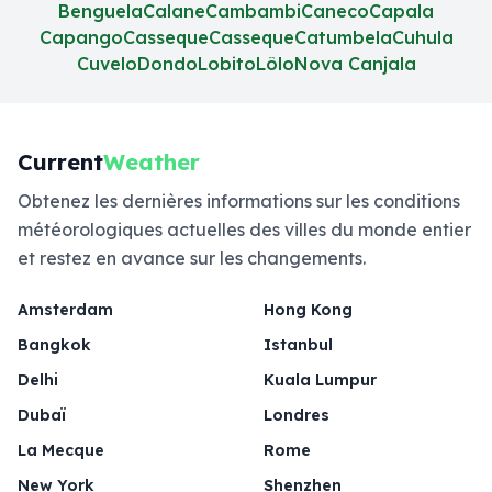
Benguela
Calane
Cambambi
Caneco
Capala
Capango
Casseque
Casseque
Catumbela
Cuhula
Cuvelo
Dondo
Lobito
Lôlo
Nova Canjala
Current
Weather
Obtenez les dernières informations sur les conditions
météorologiques actuelles des villes du monde entier
et restez en avance sur les changements.
Amsterdam
Hong Kong
Bangkok
Istanbul
Delhi
Kuala Lumpur
Dubaï
Londres
La Mecque
Rome
New York
Shenzhen