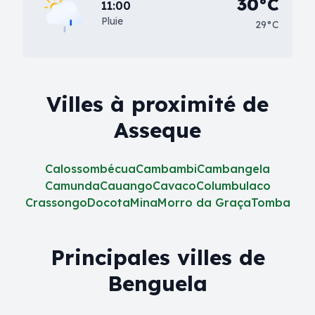
30°C
11:00
Pluie
29°C
Villes à proximité de
Asseque
Calossombécua
Cambambi
Cambangela
Camunda
Cauango
Cavaco
Columbulaco
Crassongo
Docota
Mina
Morro da Graça
Tomba
Principales villes de
Benguela