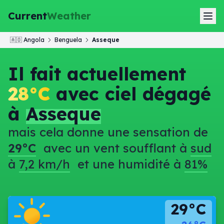
Current
Weather
🇦🇴
Angola
Benguela
Asseque
Il fait actuellement
28°C
avec ciel dégagé
à
Asseque
mais cela donne une sensation de
29°C
avec un vent soufflant à
sud
à
7,2 km/h
et une humidité à
81%
29°C